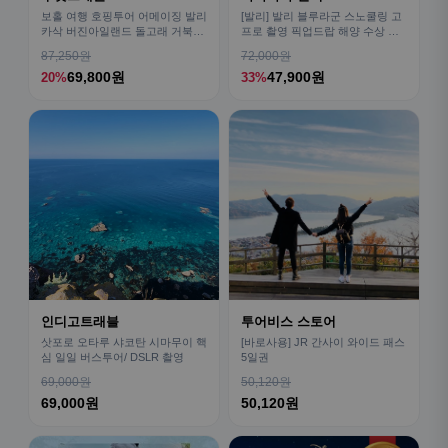
보홀 여행 호핑투어 어메이징 발리
[발리] 발리 블루라군 스노쿨링 고
카삭 버진아일랜드 돌고래 거북이
프로 촬영 픽업드랍 해양 수상 액
픽드랍 포함
티비티 체험 산호 열대어
87,250원
72,000원
69,800원
47,900원
20%
33%
인디고트래블
투어비스 스토어
삿포로 오타루 샤코탄 시마무이 핵
[바로사용] JR 간사이 와이드 패스
심 일일 버스투어/ DSLR 촬영
5일권
69,000원
50,120원
69,000원
50,120원