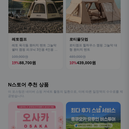
레토캠프
로티몰닷컴
레토 육각돔 원터치 텐트 그늘막
로티캠프 힐하우스 캠핑 그늘막 대
쉘터 캠핑 피크닉 3인용 4인용 패
형 원터치 텐트
밀리 LCE-OT02
109,900원
489,000원
88,700원
439,000원
19%
10%
N스토어 추천 상품
이 포스팅은 네이버 쇼핑 커넥트 활동의 일환으로, 이에 따른 일정액의 수수료를 제
공받습니다.