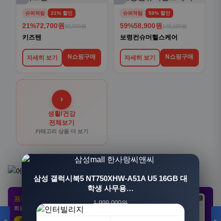
슈퍼적립
21% 할인
슈퍼적립
59% 할인
21%
72,700원
59%
58,900원
92,000원
145,100원
키즈텐
보령컨슈머헬스케어
N쇼핑구매
N쇼핑구매
자세히 보기
자세히 보기
›
생활/건강
전체보기
카테고리 상품 더 보기
[3+1] 동국제약 마이핏 V 활성엽산 임신준비 임산
삼성 갤럭시북5 NT750XHW-A51A U5 16GB 대
부영양 30정, 4개
학생 사무용…
프리미엄 제휴 사이트
광고
광고
광고
1,999,000원
100,000원
회원 전용 특가 · 놓치면 손해
1,549,000원
31,900원
23%
68%
추천 클릭