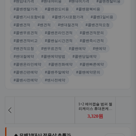
#밴임대가격
#밴대여비용
#밴대여가격
#콜밴렌탈비용
#콜밴렌탈가격
#콜밴편도비용
#콜밴왕복비용
#콜밴기사포함비용
#콜밴기사포함가격
#콜밴1일비용
#콜밴견적
#밴견적
#밴대절견적
#콜밴견적요청
#콜밴무료견적
#콜밴온라인견적
#콜밴견적문의
#콜밴견적비교
#콜밴실시간견적
#콜밴즉시견적
#밴견적요청
#밴무료견적
#콜밴예약
#밴예약
#밴대절예약
#콜밴예약방법
#콜밴당일예약
#콜밴온라인예약
#콜밴전화예약
#콜밴빠른예약
#콜밴간편예약
#콜밴주말예약
#콜밴예약문의
#콜밴사전예약
#밴사전예약
🔥 모밴10대산 전용샵 초특가