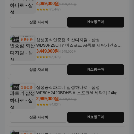
18kg 자동문열림 1등급
4,099,000원
4,199,000원
★★★★⭐
(3,447)
N쇼핑구매
상품 자세히
삼성공식인증점 회산디지털 - 삼성
24% 할인
정품인증
WD90F25CHY 비스포크 AI콤보 세탁기건조기
일체형 25kg+18kg 1등급
3,449,000원
4,548,000원
★★★★⭐
(3,476)
N쇼핑구매
상품 자세히
삼성공식파트너 삼성하나로 - 삼성
25% 할인
정품인증
WF80H2420BDHS 비스포크AI 세탁기 24kg 건
조기 20kg 세제자동투입
2,999,000원
3,998,000원
★★★★⭐
(4,034)
N쇼핑구매
상품 자세히