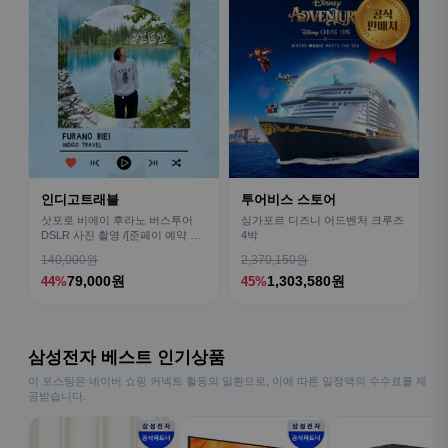
인디고트래블
투어비스 스토어
삿포로 비에이 후라노 버스투어
싱가포르 디즈니 어드벤처 크루즈
DSLR 사진 촬영 /[준페이 예약 식
4박
사]
140,000원
2,370,150원
79,000원
1,303,580원
44%
45%
삼성전자 베스트 인기상품
이 포스팅은 네이버 쇼핑 커넥트 활동의 일환으로, 이에 따른 일정액의 수수료를 제
공받습니다.