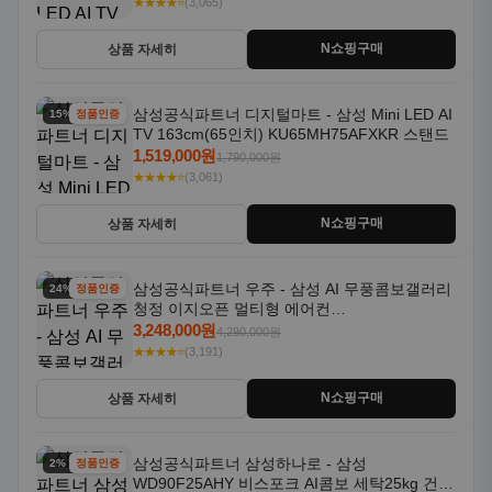
★★★★⭐
(3,065)
N쇼핑구매
상품 자세히
삼성공식파트너 디지털마트 - 삼성 Mini LED AI
15% 할인
정품인증
TV 163cm(65인치) KU65MH75AFXKR 스탠드
1,519,000원
1,790,000원
★★★★⭐
(3,061)
N쇼핑구매
상품 자세히
삼성공식파트너 우주 - 삼성 AI 무풍콤보갤러리
24% 할인
정품인증
청정 이지오픈 멀티형 에어컨
AF80F17D22WRS 기본설치포함
3,248,000원
4,290,000원
★★★★⭐
(3,191)
N쇼핑구매
상품 자세히
삼성공식파트너 삼성하나로 - 삼성
2% 할인
정품인증
WD90F25AHY 비스포크 AI콤보 세탁25kg 건조