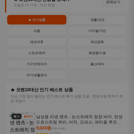
전체보기
오늘만 이 가격 · 재고 한정
🔥 인기상품
생활/건강
식품
디지털/가전
패션의류
패션잡화
스포츠/레저
화장품/미용
가구/인테리어
출산/육아
여가/생활편의
🔥 모밴10대산 인기 베스트 상품
지금 가장 많이 팔리는 인기 베스트 특가 상품 모음 - 한정수량 최저가 쿠
폰 적용가
남성용 리넨 팬츠 - 논스트레치 정장 바지, 탄성
특가
최저가
드로스트링 허리, 비치, 오피스, 파티용 루즈핏
트라우저 - 세탁기 사용 가능한 캐주얼 정장 의
9,024원
쿠폰 가격
상
★★★★⭐
(4,309)