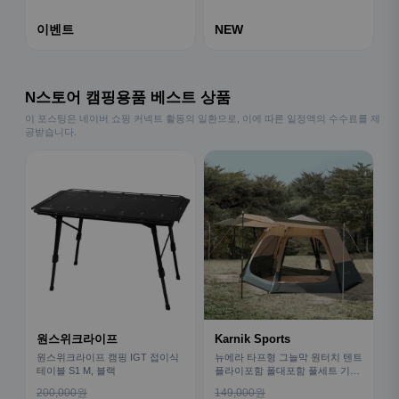
이벤트
NEW
N스토어 캠핑용품 베스트 상품
이 포스팅은 네이버 쇼핑 커넥트 활동의 일환으로, 이에 따른 일정액의 수수료를 제
공받습니다.
원스위크라이프
Karnik Sports
원스위크라이프 캠핑 IGT 접이식
뉴에라 타프형 그늘막 원터치 텐트
테이블 S1 M, 블랙
플라이포함 폴대포함 풀세트 기본
형
200,000원
149,000원