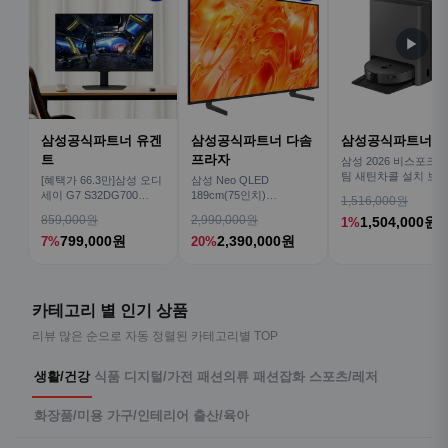
▶
삼성공식파트너 유겐
삼성공식파트너 다솜
삼성공식파트너 
트
프라자
삼성 2026 비스포크AI
팀 새틴차콜 설치 보안
[혜택가 66.3만]삼성 오디
삼성 Neo QLED
심 VR70F00AGH
세이 G7 S32DG700
189cm(75인치)
1,516,000원
80cm(32인치) 4K IPS
KQ75QNH70AFXKR AI
859,000원
2,990,000원
1,504,000원
1%
TV
799,000원
2,390,000원
7%
20%
카테고리 별 인기 상품
리뷰 많은 순으로 자동 정렬된 카테고리별 TOP
생활/건강
식품
디지털/가전
패션의류
패션잡화
스포츠/레저
화장품/미용
가구/인테리어
출산/육아