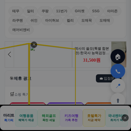
테무
알리
쿠팡
11번가
G마켓
SSG
아마존
라쿠텐
쉬인
아이허브
컬리
도매꾹
도매매
에어비앤비
✕
🏠
📞
🎯
제휴 광고
💼 입점문의
📍
🛒
쇼핑 특가
⬆️
🛒
📦
🎁
마리트
여행용품
해외골프
키즈여행
호텔특가
국내렌터카
✕
🏠
📝
💬
🚐
🛒
특가픽
혜택가 제공
폭탄 세일
가족 추천
지금 예약
최저가 픽
쿠팡
알리익스프레스
테무
🏠
✈️
⛳
📋
🛒
🎁
홈
공항
골프
견적
쿠팡
테무
홈
견적
커뮤니티
기사등록
아마존
로켓배송·특가
해외직구·초특가
초저가·무료배송