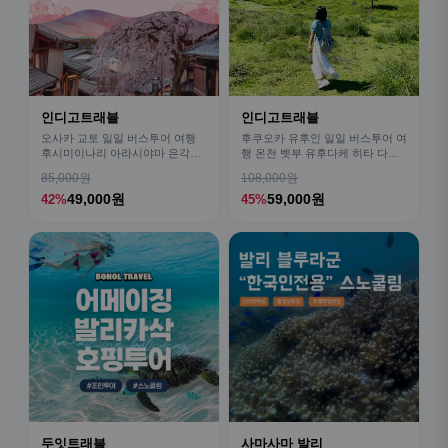
인디고트래블
인디고트래블
오사카 교토 일일 버스투어 여행
후쿠오카 유후인 일일 버스투어 여
후시미이나리 아라시야마 은각사
행 온천 벳부 유후다케 히타 다자
청수사 철학의길
이후
85,000원
108,000원
49,000원
59,000원
42%
45%
두잇트래블
사마사마 발리