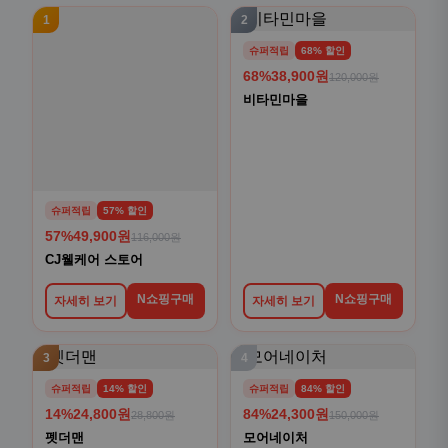
1
2
슈퍼적립
68% 할인
68%
38,900원
120,000원
비타민마을
슈퍼적립
57% 할인
57%
49,900원
116,000원
CJ웰케어 스토어
N쇼핑구매
N쇼핑구매
자세히 보기
자세히 보기
3
4
슈퍼적립
14% 할인
슈퍼적립
84% 할인
14%
24,800원
84%
24,300원
28,800원
150,000원
펫더맨
모어네이처