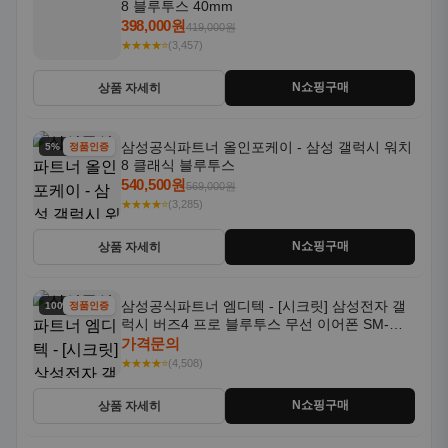
8 블루투스 40mm
398,000원
419,000원
★★★★⭐
(3,457)
N쇼핑구매
상품 자세히
삼성공식파트너 올인포케이 - 삼성 갤럭시 워치
5% 할인
정품인증
8 클래식 블루투스
540,500원
569,000원
★★★★⭐
(3,285)
N쇼핑구매
상품 자세히
삼성공식파트너 엠디텍 - [시크릿] 삼성전자 갤
100% 할인
정품인증
럭시 버즈4 프로 블루투스 무선 이어폰 SM-
R640N
가격문의
★★★★⭐
(4,508)
N쇼핑구매
상품 자세히