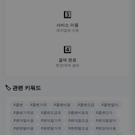
3️⃣
서비스 이용
예약일에 이용
4️⃣
결제 완료
현장/계좌 결제
🏷️ 관련 키워드
#콜밴
#콜밴가격
#콜밴비용
#콜밴요금
#콜밴얼마
#콜밴가격표
#콜밴요금표
#콜밴비용표
#콜밴단가
#밴대절비용
#밴대절가격
#밴대절요금
#밴대절얼마
#밴렌탈비용
#밴렌탈가격
#밴렌탈요금
#밴임대비용