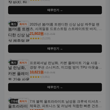
테무인기 →
2025년 봄/여름 트렌디한 신상 남성 캐주얼 팬
특가
최저가
츠, 사계절용 드로스트링 스트레이트핏 바지, 한
국 스타일, 활용도 높은 아웃도어 및 정장용, 발
21,802원
쿠폰 가격
목 바지
★★★★☆
(3,228)
테무인기 →
프로페셔널 런닝화, 카본 플레이트 기술 사용 -
특가
최저가
경량 쿠션 스니커즈, 미끄럼 방지 TPU 아웃솔,
통기성 화이트-퍼플 그라데이션, 헬스, 트레이
10,821원
쿠폰 가격
닝 - 남성용, 여성용, 모든 계절에 적합
★★★★⭐
(3,051)
테무인기 →
7개 블랙 울트라라이트 남성용 크루넥 티셔츠 -
7개세트
최저가
체육관, 피트니스 및 러닝에 적합한 빠른 건조,