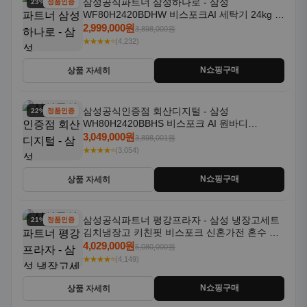
삼성공식파트너 삼성하나로 - 삼성
23% 할인
정품인증
WF80H2420BDHW 비스포크AI 세탁기 24kg 건
조기 20kg 세제자동투입
2,999,000원
3,898,000원
★★★★⭐
(4,232)
N쇼핑구매
상품 자세히
삼성공식인증점 회산디지털 - 삼성
22% 할인
정품인증
WH80H2420BBHS 비스포크 AI 원바디
24kg+20kg 세제자동투입 1등급
3,049,000원
3,898,001원
★★★★⭐
(3,054)
N쇼핑구매
상품 자세히
삼성공식파트너 평강프라자 - 삼성 냉장고세트
21% 할인
정품인증
김치냉장고 키친핏 비스포크 신혼가전 혼수 입
주가전 빌트인 화이트
4,029,000원
5,080,000원
★★★★⭐
(4,149)
N쇼핑구매
상품 자세히