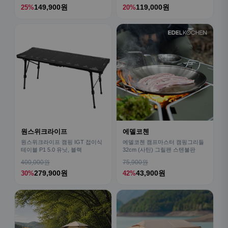
149,900원
119,000원
25%
20%
원스위크라이프
에델코첸
원스위크라이프 캠핑 IGT 접이식
에델코첸 캠프마스터 캠핑그리들
테이블 P1 5.0 유닛, 블랙
32cm (사틴) 그릴팬 스텐불판
400,000원
75,900원
279,900원
43,900원
30%
42%