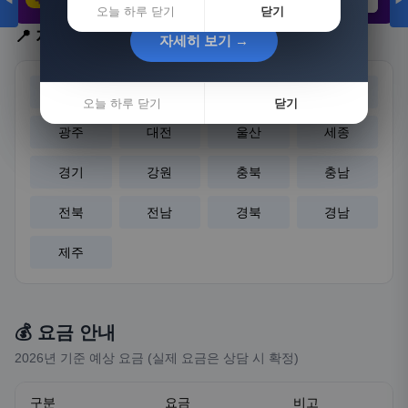
◀
▶
21,802원
3,308원
8,892원
오늘 하루 닫기
닫기
📍 지역 선택
자세히 보기 →
자세히 보기 →
서울
부산
대구
인천
오늘 하루 닫기
오늘 하루 닫기
닫기
닫기
광주
대전
울산
세종
경기
강원
충북
충남
전북
전남
경북
경남
제주
💰 요금 안내
2026년 기준 예상 요금 (실제 요금은 상담 시 확정)
구분
요금
비고