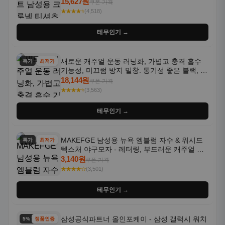
통기성 좋은 수분 흡수 반팔 운동복
15,627원
쿠폰 가격
★★★★⭐
(4,518)
테무인기 →
새로운 캐주얼 운동 러닝화, 가볍고 충격 흡수
특가
최저가
기능성, 미끄럼 방지 밑창. 통기성 좋은 블랙, 화
이트, 퍼플 그라데이션 색상
18,144원
쿠폰 가격
★★★★⭐
(3,563)
테무인기 →
MAKEFGE 남성용 뉴욕 엠블럼 자수 & 워시드
특가
최저가
텍스처 야구모자 - 레터링, 부드러운 캐주얼 모
자, NYC 스타일
3,140원
쿠폰 가격
★★★★☆
(3,501)
테무인기 →
삼성공식파트너 올인포케이 - 삼성 갤럭시 워치
5% 할인
정품인증