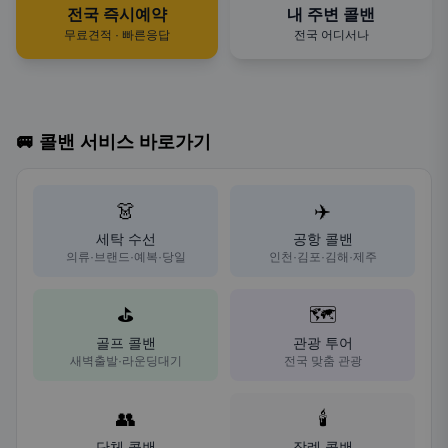
전국 즉시예약
내 주변 콜밴
무료견적 · 빠른응답
전국 어디서나
🚐 콜밴 서비스 바로가기
👗
✈️
세탁 수선
공항 콜밴
의류·브랜드·예복·당일
인천·김포·김해·제주
⛳
🗺️
골프 콜밴
관광 투어
새벽출발·라운딩대기
전국 맞춤 관광
👥
🕯️
단체 콜밴
장례 콜밴