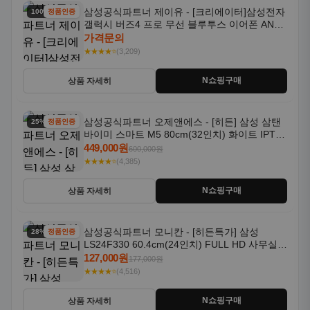
삼성공식파트너 제이유 - [크리에이터]삼성전자
100% 할인
정품인증
갤럭시 버즈4 프로 무선 블루투스 이어폰 ANC
SM-R640N
가격문의
★★★★⭐
(3,209)
N쇼핑구매
상품 자세히
삼성공식파트너 오제앤에스 - [히든] 삼성 삼탠
25% 할인
정품인증
바이미 스마트 M5 80cm(32인치) 화이트 IPTV
OTT 패키지
449,000원
600,000원
★★★★⭐
(4,385)
N쇼핑구매
상품 자세히
삼성공식파트너 모니칸 - [히든특가] 삼성
28% 할인
정품인증
LS24F330 60.4cm(24인치) FULL HD 사무실/
컴퓨터 모니터
127,000원
177,000원
★★★★⭐
(4,516)
N쇼핑구매
상품 자세히