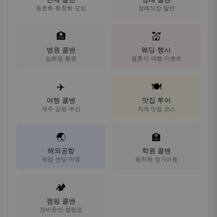
동호회·동창회·모임
장례식장·발인
🏥
💒
병원 콜밴
웨딩·행사
입퇴원·통원
결혼식·여행·이벤트
✈️
🍽️
여행 콜밴
맛집 투어
제주·강원·부산
지역 맛집 코스
🌏
🏫
해외공항
학원 콜밴
픽업·샌딩·마중
등하원·정기이동
🏕️
캠핑 콜밴
장비운반·캠핑장